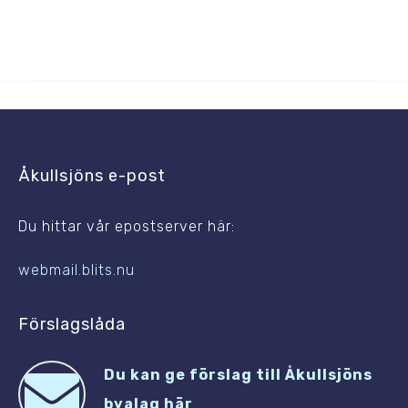
Åkullsjöns e-post
Du hittar vår epostserver här:
webmail.blits.nu
Förslagslåda
Du kan ge förslag till Åkullsjöns
byalag här