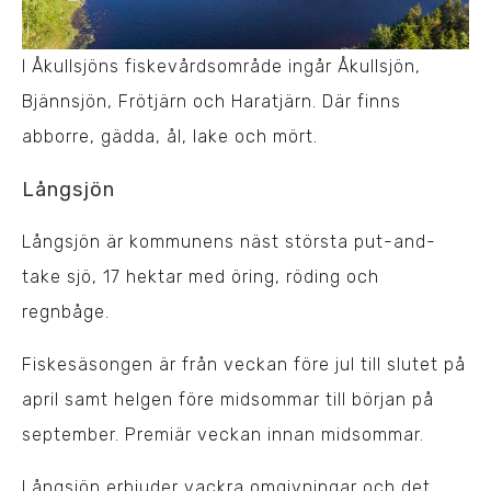
I Åkullsjöns fiskevårdsområde ingår Åkullsjön,
Bjännsjön, Frötjärn och Haratjärn. Där finns
abborre, gädda, ål, lake och mört.
Långsjön
Långsjön är kommunens näst största put-and-
take sjö, 17 hektar med öring, röding och
regnbåge.
Fiskesäsongen är från veckan före jul till slutet på
april samt helgen före midsommar till början på
september. Premiär veckan innan midsommar.
Långsjön erbjuder vackra omgivningar och det