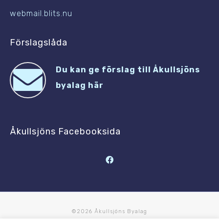
webmail.blits.nu
Förslagslåda
Du kan ge förslag till Åkullsjöns
byalag här
Åkullsjöns Facebooksida
©2026 Åkullsjöns Byalag