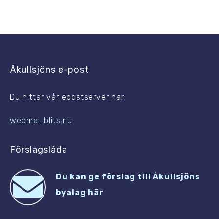
Åkullsjöns e-post
Du hittar vår epostserver här:
webmail.blits.nu
Förslagslåda
Du kan ge förslag till Åkullsjöns
byalag här