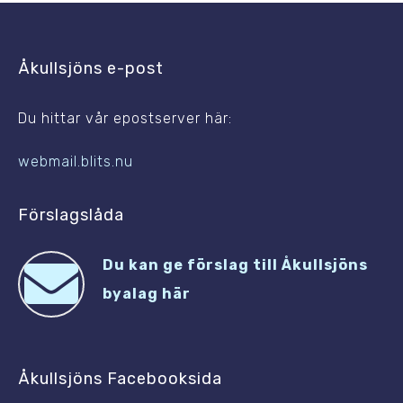
Åkullsjöns e-post
Du hittar vår epostserver här:
webmail.blits.nu
Förslagslåda
Du kan ge förslag till Åkullsjöns
byalag här
Åkullsjöns Facebooksida