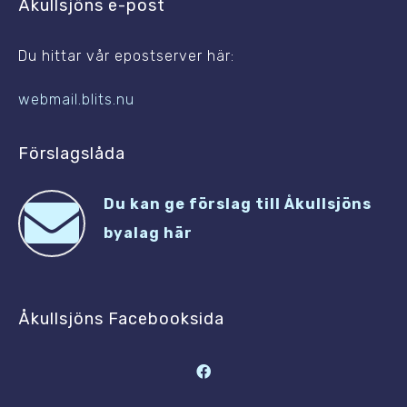
Åkullsjöns e-post
Du hittar vår epostserver här:
webmail.blits.nu
Förslagslåda
Du kan ge förslag till Åkullsjöns
byalag här
Åkullsjöns Facebooksida