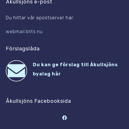
Åkullsjöns e-post
Du hittar vår epostserver här:
webmail.blits.nu
Förslagslåda
Du kan ge förslag till Åkullsjöns
byalag här
Åkullsjöns Facebooksida