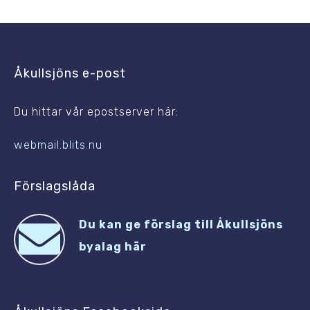
Åkullsjöns e-post
Du hittar vår epostserver här:
webmail.blits.nu
Förslagslåda
Du kan ge förslag till Åkullsjöns
byalag här