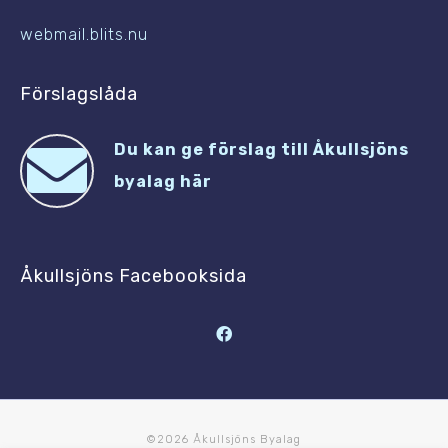
webmail.blits.nu
Förslagslåda
Du kan ge förslag till Åkullsjöns
byalag här
Åkullsjöns Facebooksida
©2026 Åkullsjöns Byalag