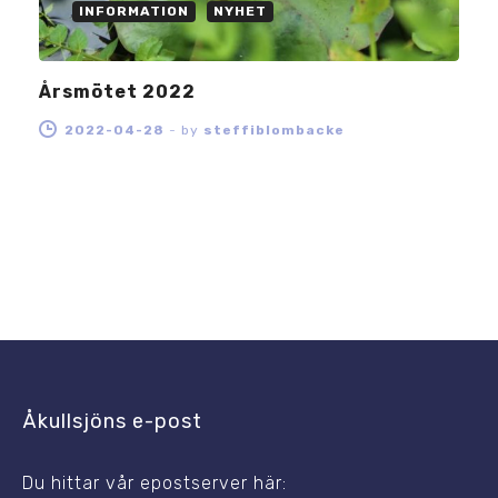
INFORMATION
NYHET
Årsmötet 2022
2022-04-28
-
by
steffiblombacke
Åkullsjöns e-post
Du hittar vår epostserver här: