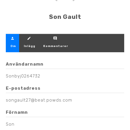
Son Gault
person
create
comment
Om
Inlägg
Kommentarer
Användarnamn
Sonbyj0264732
E-postadress
songault27@beat.powds.com
Förnamn
Son