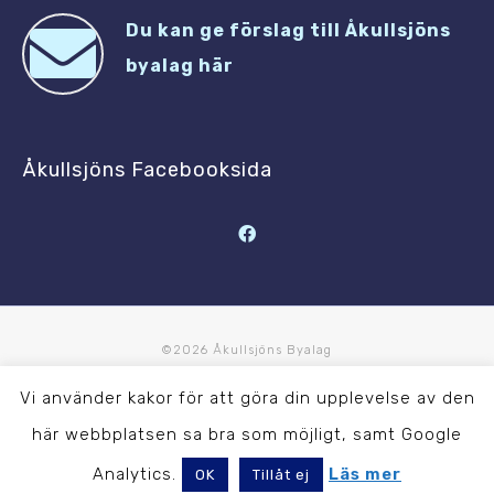
Du kan ge förslag till Åkullsjöns
byalag här
Åkullsjöns Facebooksida
©2026 Åkullsjöns Byalag
Vi använder kakor för att göra din upplevelse av den
Denna sida är skapad med kärlek för Åkullsjön av
här webbplatsen sa bra som möjligt, samt Google
Analytics.
Läs mer
OK
Tillåt ej