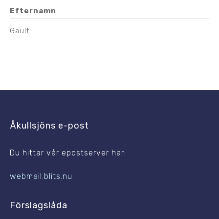
Efternamn
Gault
Åkullsjöns e-post
Du hittar vår epostserver här:
webmail.blits.nu
Förslagslåda