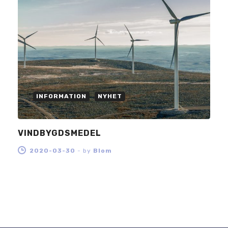
INFORMATION
NYHET
VINDBYGDSMEDEL
2020-03-30
-
by
Blom