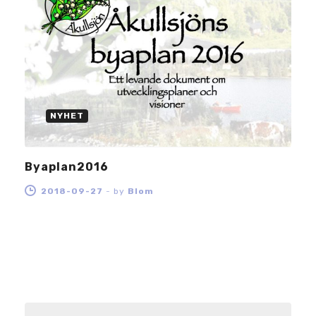
NYHET
Byaplan2016
2018-09-27
-
by
Blom