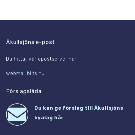
Åkullsjöns e-post
Du hittar vår epostserver här:
webmail.blits.nu
Förslagslåda
Du kan ge förslag till Åkullsjöns
byalag här