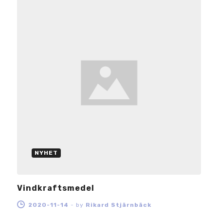
NYHET
Vindkraftsmedel
2020-11-14
-
by
Rikard Stjärnbäck