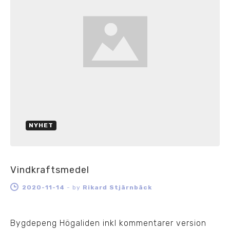
NYHET
Vindkraftsmedel
2020-11-14
-
by
Rikard Stjärnbäck
Bygdepeng Högaliden inkl kommentarer version