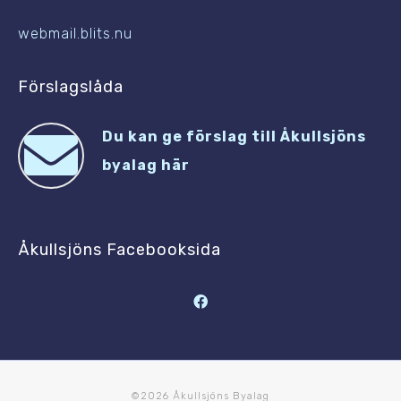
webmail.blits.nu
Förslagslåda
Du kan ge förslag till Åkullsjöns
byalag här
Åkullsjöns Facebooksida
©2026 Åkullsjöns Byalag