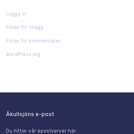
Logga in
Flöde för inlägg
Flöde för kommentarer
WordPress.org
Åkullsjöns e-post
Du hittar vår epostserver här: